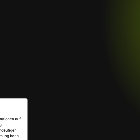
mationen auf
g
indeutigen
immung kann