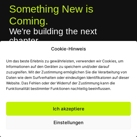
Something New is
Coming.
We're building the next
chapter.
The CLIQLAB. brand is evolving. We’re working on a
Cookie-Hinweis
completely renewed identity, website and services to bring
Um das beste Erlebnis zu gewährleisten, verwenden wir Cookies, um
you an even better experience. Thank you for your patience
Informationen auf den Geräten zu speichern und/oder darauf
— we’ll be back soon.
zuzugreifen. Mit der Zustimmung ermöglichen Sie die Verarbeitung von
Daten wie dem Surfverhalten oder eindeutigen Identifikatoren auf dieser
Contact: hello@cliq.hu
Website. Das Fehlen oder der Widerruf der Zustimmung kann die
Funktionalität bestimmter Funktionen nachteilig beeinflussen.
Ich akzeptiere
Einstellungen