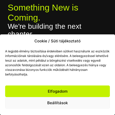
Something New is
Coming.
We're building the next
chapter.
The CLIQLAB. brand is evolving. We’re working on a
Cookie / Süti tájékoztató
completely renewed identity, website and services to bring
A legjobb élmény biztosítása érdekében sütiket használunk az eszközök
you an even better experience. Thank you for your patience
információinak tárolására és/vagy elérésére. A beleegyezéssel lehetővé
— we’ll be back soon.
teszi az adatok, mint például a böngészési viselkedés vagy egyedi
azonosítók feldolgozását ezen az oldalon. A beleegyezés hiánya vagy
Contact: hello@cliq.hu
visszavonása bizonyos funkciók működését hátrányosan
befolyásolhatja.
Elfogadom
Beállítások