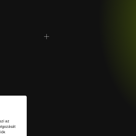
szi az
olgozását
ciók