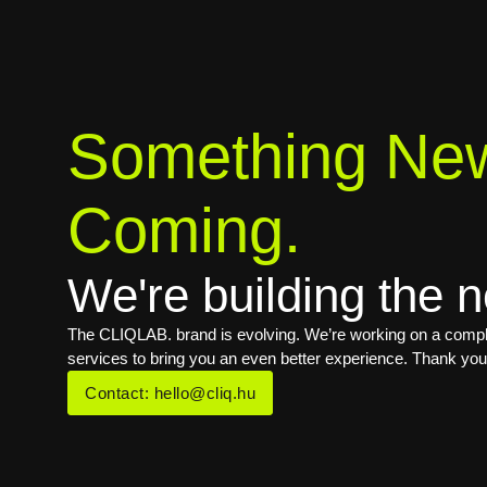
Something New
Coming.
We're building the n
The CLIQLAB. brand is evolving. We’re working on a comple
services to bring you an even better experience. Thank you
Contact: hello@cliq.hu