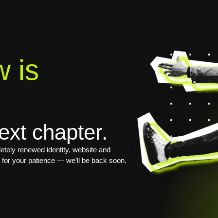
 is
ext chapter.
tely renewed identity, website and
 for your patience — we’ll be back soon.