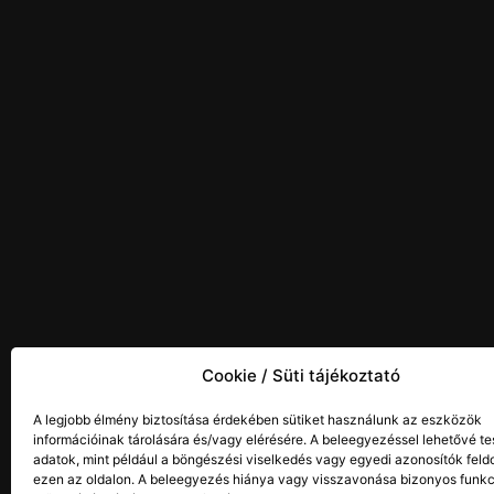
Cookie / Süti tájékoztató
A legjobb élmény biztosítása érdekében sütiket használunk az eszközök
információinak tárolására és/vagy elérésére. A beleegyezéssel lehetővé te
adatok, mint például a böngészési viselkedés vagy egyedi azonosítók feld
ezen az oldalon. A beleegyezés hiánya vagy visszavonása bizonyos funk